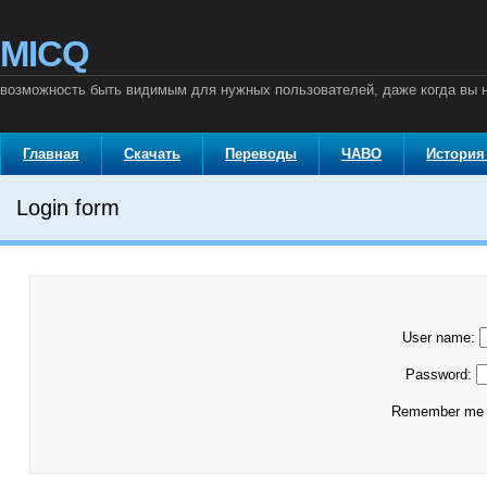
MICQ
возможность быть видимым для нужных пользователей, даже когда вы
Главная
Скачать
Переводы
ЧАВО
История
Login form
User name:
Password:
Remember m