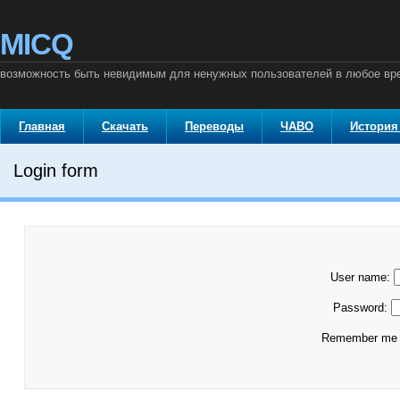
MICQ
возможность быть невидимым для ненужных пользователей в любое вр
Главная
Скачать
Переводы
ЧАВО
История
Login form
User name:
Password:
Remember m