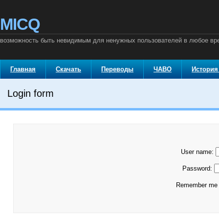
MICQ
возможность быть невидимым для ненужных пользователей в любое вр
Главная
Скачать
Переводы
ЧАВО
История
Login form
User name:
Password:
Remember m