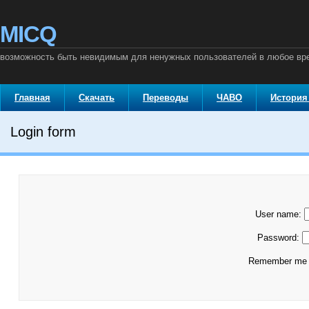
MICQ
возможность быть невидимым для ненужных пользователей в любое вр
Главная
Скачать
Переводы
ЧАВО
История
Login form
User name:
Password:
Remember m