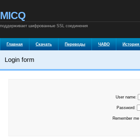
MICQ
поддерживает шифрованные SSL соединения
Главная
Скачать
Переводы
ЧАВО
История
Login form
User name:
Password:
Remember m