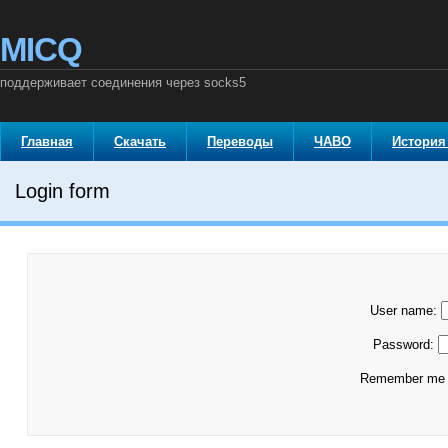
MICQ
поддерживает соединения через socks5
Главная
Скачать
Переводы
ЧАВО
История
Login form
User name:
Password:
Remember m