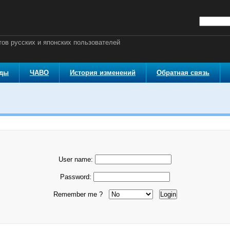
ов русских и японских пользователей
оды
ЧАВО
История изменений
Обратная связь
User name:
Password:
Remember me ?