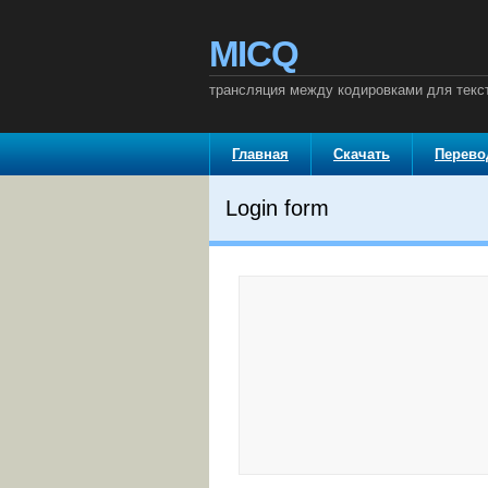
MICQ
трансляция между кодировками для текст
Главная
Скачать
Перев
Login form