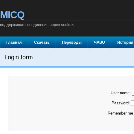
MICQ
поддерживает соединения через socks5
Главная
Скачать
Переводы
ЧАВО
История
Login form
User name:
Password:
Remember m