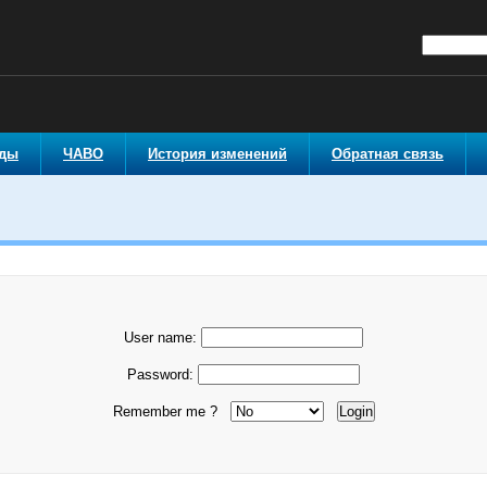
оды
ЧАВО
История изменений
Обратная связь
User name:
Password:
Remember me ?