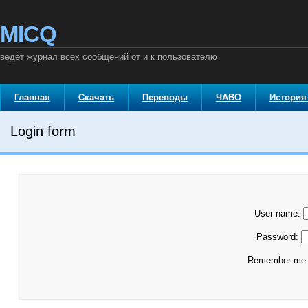
MICQ
ведёт журнал всех сообщений от и к пользователю
Главная
Скачать
Переводы
ЧАВО
История
Login form
User name:
Password:
Remember m