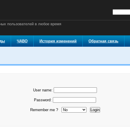
ных пользователей в любое время
оды
ЧАВО
История изменений
Обратная связь
User name:
Password:
Remember me ?