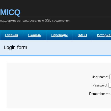
MICQ
поддерживает шифрованные SSL соединения
Главная
Скачать
Переводы
ЧАВО
История
Login form
User name:
Password:
Remember m