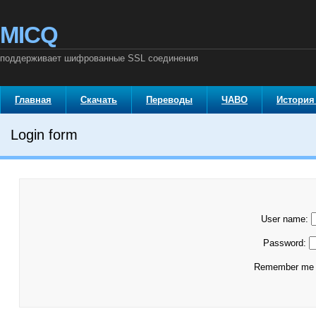
MICQ
поддерживает шифрованные SSL соединения
Главная
Скачать
Переводы
ЧАВО
История
Login form
User name:
Password:
Remember m