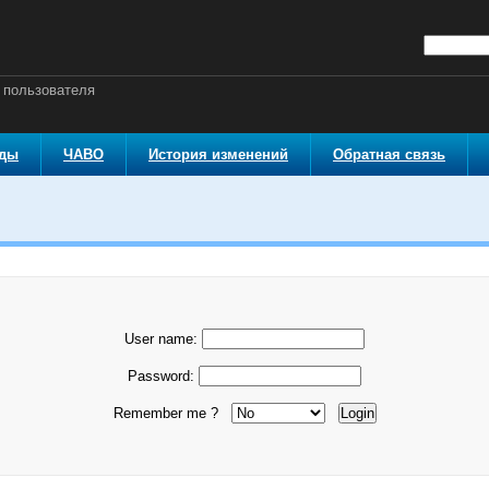
 пользователя
оды
ЧАВО
История изменений
Обратная связь
User name:
Password:
Remember me ?