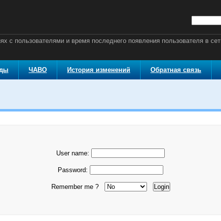
ях с пользователями и время последнего появления пользователя в сет
оды
ЧАВО
История изменений
Обратная связь
User name:
Password:
Remember me ?