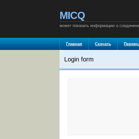
MICQ
может показать информацию о соединени
Главная
Скачать
Перев
Login form