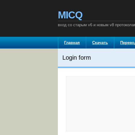
MICQ
вход со старым v6 и новым v8 протокола
Главная
Скачать
Перев
Login form