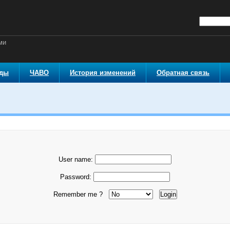
ми
оды
ЧАВО
История изменений
Обратная связь
User name:
Password:
Remember me ?