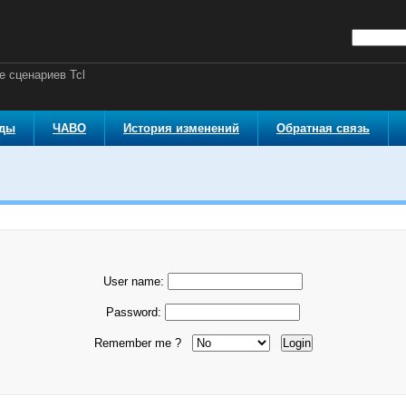
 сценариев Tcl
оды
ЧАВО
История изменений
Обратная связь
User name:
Password:
Remember me ?