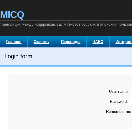
MICQ
трансляция между кодировками для текстов русских и японских пользо
Главная
Скачать
Переводы
ЧАВО
История
Login form
User name:
Password:
Remember m