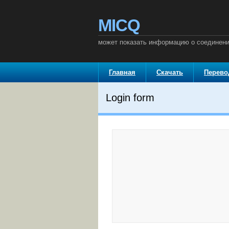
MICQ
может показать информацию о соединени
Главная
Скачать
Перев
Login form