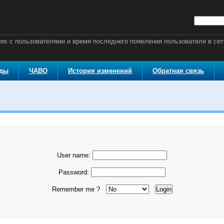
ях с пользователями и время последнего появления пользователя в сет
оды
ЧАВО
История изменений
Обратная связь
User name:
Password:
Remember me ?