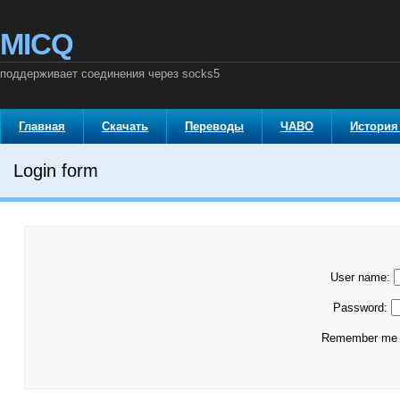
MICQ
поддерживает соединения через socks5
Главная
Скачать
Переводы
ЧАВО
История
Login form
User name:
Password:
Remember m