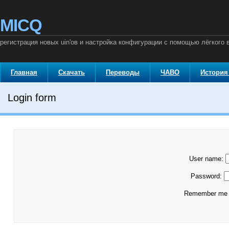
MICQ
регистрация новых uin'ов и настройка конфигурации с помощью лёгкого 
Главная
Скачать
Переводы
ЧАВО
История
Login form
User name:
Password:
Remember m